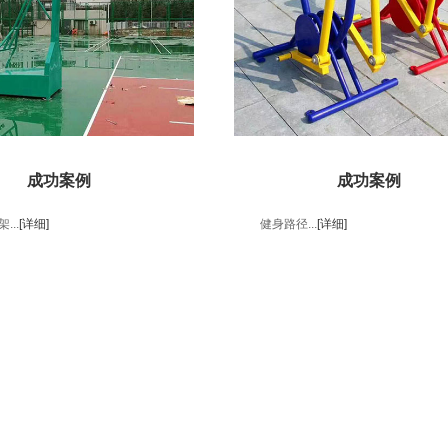
成功案例
成功案例
...
[详细]
健身路径...
[详细]