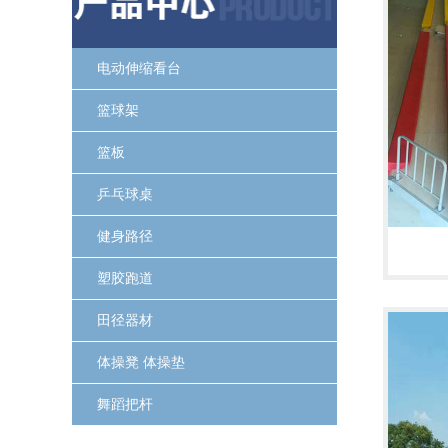
电动伸缩看台
篮球架
篮板
乒乓球桌
健身路径
塑胶跑道
田径器材
体操凳 体操垫
舞蹈把杆