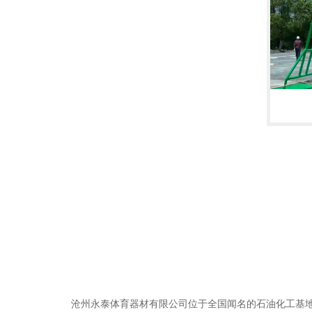
沧州永泰体育器材有限公司位于全国闻名的石油化工基