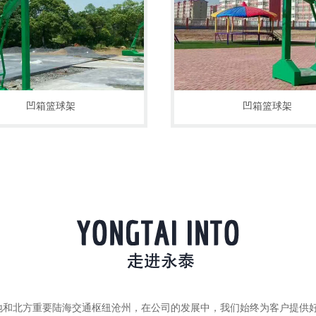
凹箱篮球架
凹箱篮球架
地和北方重要陆海交通枢纽沧州，在公司的发展中，我们始终为客户提供