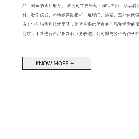
品、健全的售后服务。 我公司主要经营：伸缩看台，活动看
材、教学仪器、不锈钢舞蹈把杆、足球门、跳箱、室外休闲
有专业的销售和技术团队，为客户提供优良的产品和满意的
需求，不断进行产品创新和服务改进。公司愿与各位合作伙