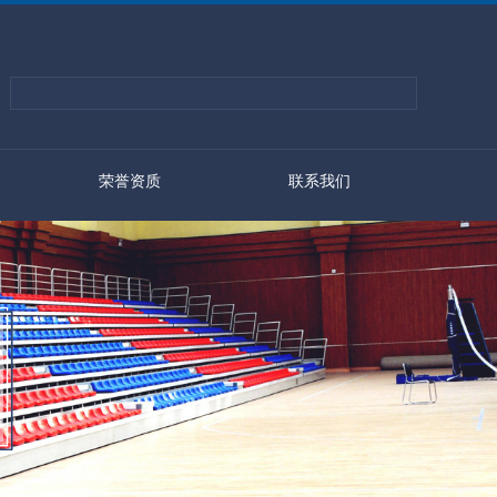
荣誉资质
联系我们