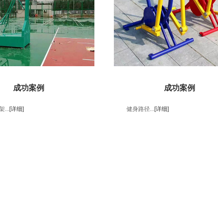
成功案例
成功案例
...
[详细]
健身路径...
[详细]