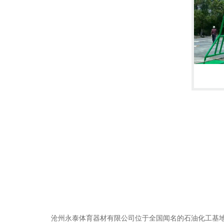
沧州永泰体育器材有限公司位于全国闻名的石油化工基