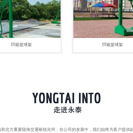
凹箱篮球架
凹箱篮球架
地和北方重要陆海交通枢纽沧州，在公司的发展中，我们始终为客户提供