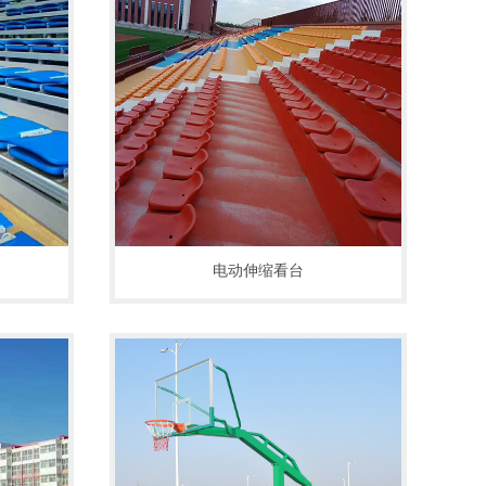
电动伸缩看台