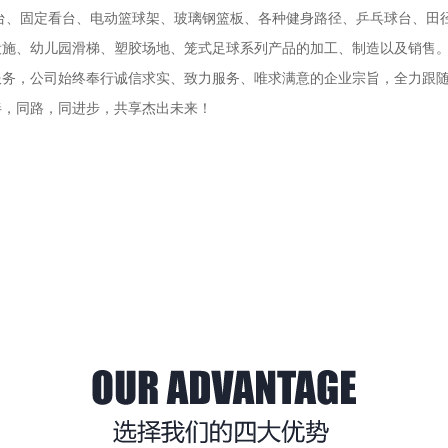
台、固定看台、电动篮球架、玻璃钢篮板、各种健身路径、乒乓球台、田
设施、幼儿园滑梯、塑胶场地、笼式足球系列产品的加工、制造以及销售
服务，公司始终奉行诚信求实、致力服务、唯求满意的企业宗旨，全力跟
伴，同路，同进步，共享杰出未来！