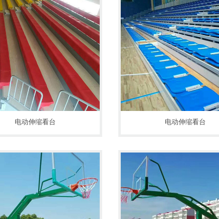
电动伸缩看台
电动伸缩看台