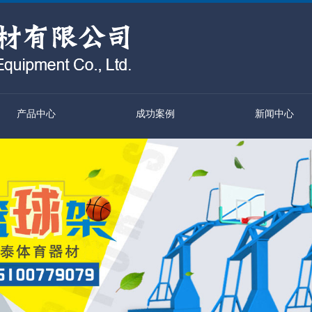
产品中心
成功案例
新闻中心