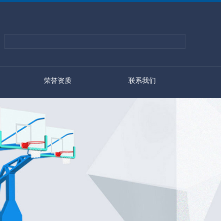
荣誉资质
联系我们