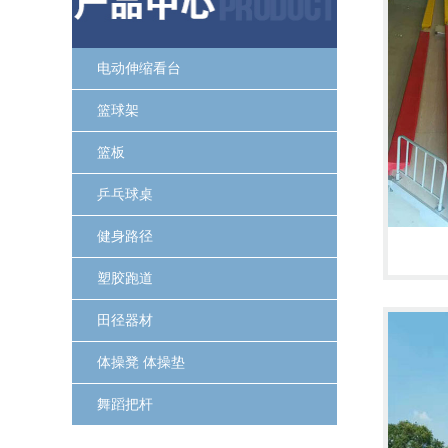
电动伸缩看台
篮球架
篮板
乒乓球桌
健身路径
塑胶跑道
田径器材
体操凳 体操垫
舞蹈把杆