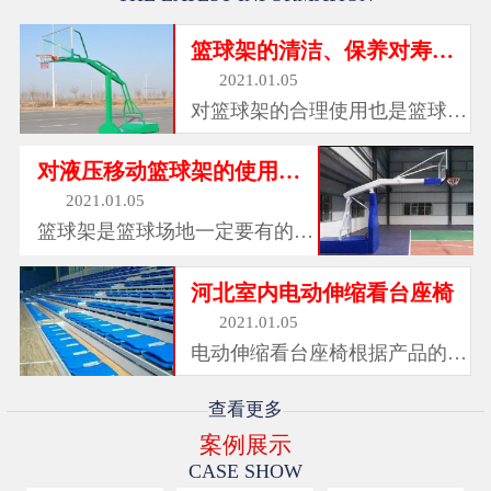
篮球架的清洁、保养对寿命也有很大影响
2021.01.05
对篮球架的合理使用也是篮球架
保养维护工作中的一部分，其中
篮板是球架当中较脆弱的局部，
对液压移动篮球架的使用您都了解吗
使用的过程中是很容易被击穿
2021.01.05
的，需禁止使用砖头等物击打篮
篮球架是篮球场地一定要有的设
板。篮板在正常使用的情况...
备。包括篮板和篮板支柱，架设
在篮球场两端的中央。目前 篮
河北室内电动伸缩看台座椅
球架 使用的有液压式、移动
2021.01.05
式、固定式、吊式、海燕式、炮
电动伸缩看台座椅根据产品的型
式等等。不管使用哪种形式的篮
号和材料不同，大致分为以下几
球...
类：注塑座椅 可在此基础上简
查看更多
单、快速安装；固定件坚固耐
案例展示
用。 可以搭配注塑看台椅椅，
CASE SHOW