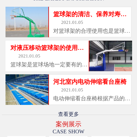
篮球架的清洁、保养对寿命也有很大影响
2021.01.05
对篮球架的合理使用也是篮球架
保养维护工作中的一部分，其中
篮板是球架当中较脆弱的局部，
对液压移动篮球架的使用您都了解吗
使用的过程中是很容易被击穿
2021.01.05
的，需禁止使用砖头等物击打篮
篮球架是篮球场地一定要有的设
板。篮板在正常使用的情况...
备。包括篮板和篮板支柱，架设
在篮球场两端的中央。目前 篮
河北室内电动伸缩看台座椅
球架 使用的有液压式、移动
2021.01.05
式、固定式、吊式、海燕式、炮
电动伸缩看台座椅根据产品的型
式等等。不管使用哪种形式的篮
号和材料不同，大致分为以下几
球...
类：注塑座椅 可在此基础上简
查看更多
单、快速安装；固定件坚固耐
案例展示
用。 可以搭配注塑看台椅椅，
CASE SHOW